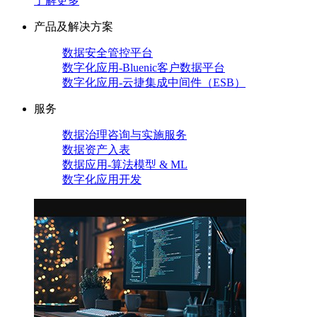
了解更多
产品及解决方案
数据安全管控平台
数字化应用-Bluenic客户数据平台
数字化应用-云捷集成中间件（ESB）
服务
数据治理咨询与实施服务
数据资产入表
数据应用-算法模型 & ML
数字化应用开发