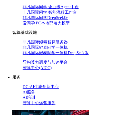
非凡国际问学 企业级Agent中台
非凡国际问学 智能流程工作台
非凡国际问学DeepSeek版
爱问学 PC本地部署大模型
智算基础设施
非凡国际鲲泰智算服务器
非凡国际鲲泰问学一体机
非凡国际鲲泰问学一体机DeepSeek版
异构算力调度与加速平台
智算中心(AICC)
服务
DC·AI生态创新中心
AI服务
AI培训
智算中心运营服务