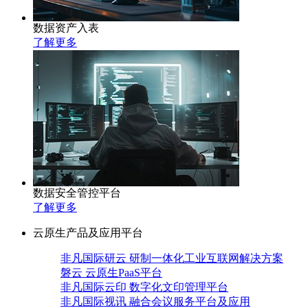
数据资产入表
了解更多
数据安全管控平台
了解更多
云原生产品及应用平台
非凡国际研云 研制一体化工业互联网解决方案
磐云 云原生PaaS平台
非凡国际云印 数字化文印管理平台
非凡国际视讯 融合会议服务平台及应用