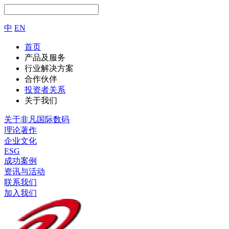
中
EN
首页
产品及服务
行业解决方案
合作伙伴
投资者关系
关于我们
关于非凡国际数码
理论著作
企业文化
ESG
成功案例
资讯与活动
联系我们
加入我们